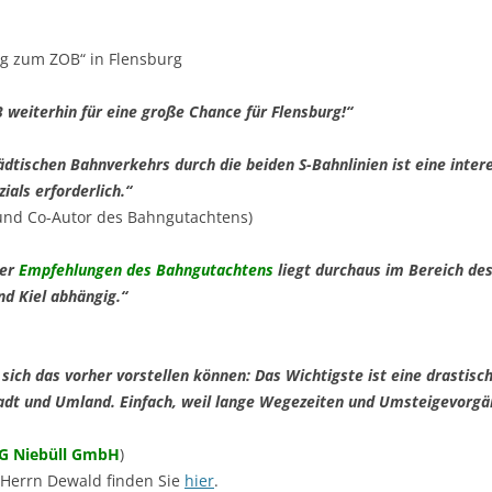
IPARK
g zum ZOB“ in Flensburg
 weiterhin für eine große Chance für Flensburg!“
ädtischen Bahnverkehrs durch die beiden S-Bahnlinien ist eine inter
ials erforderlich.“
nd Co-Autor des Bahngutachtens)
der
Empfehlungen des Bahngutachtens
liegt durchaus im Bereich des
nd Kiel abhängig.“
sich das vorher vorstellen können: Das Wichtigste ist eine drastisc
adt und Umland. Einfach, weil lange Wegezeiten und Umsteigevorgä
G Niebüll GmbH
)
 Herrn Dewald finden Sie
hier
.