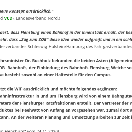
neue Konzept ausdrücklich.“
ed
VCD
), Landesverband Nord.)
dert, dass Flensburg einen Bahnhof in der Innenstadt erhält, der b
 sehr, dass „Zug zum ZOB“ diese Idee wieder aufgreift und in ein sch
Landesverbandes Schleswig-Holstein/Hamburg des Fahrgastverbande
ehrsminister Dr. Buchholz bekunden die beiden Asten (Allgemein
ZOB- Bahnhofs, der Einbindung des Bahnhofs Flensburg-Weiche sow
se besteht sowohl an einer Haltestelle für den Campus.
tzt die WiF ausdrücklich und möchte folgendes ergänzen:
ahninfrastruktur in und um Flensburg wird von einem Bahngutac
eters der Flensburger Ratsfraktionen erstellt. Der Vertreter der 
aduktes bei Peelwatt von Anfang an vorgesehen war, zumal dort 
ann. An der weiteren Planung und Umsetzung arbeiten zur Zeit 
in Flensburg“ vom 24.11.2020)