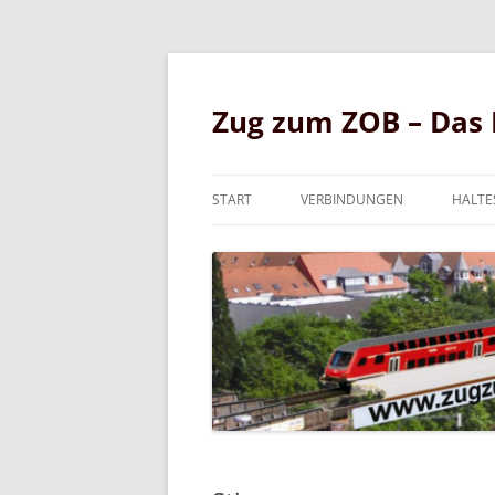
Zug zum ZOB – Das 
START
VERBINDUNGEN
HALTE
HAMBURG UND DÄNEMARK
ZOB
KIEL UND NIEBÜLL
WEIC
S-BAHN
CAMP
IDEEN FÜR WEITERE
FLEN
VERBINDUNGEN
EXE
FÖRD