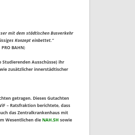
esser mit dem städtischen Busverkehr
lüssiges Konzept einbettet.“
s
PRO BAHN
)
e Studierenden Ausschüsse) ihr
ie zusätzlicher innerstädtischer
hten getragen. Dieses Gutachten
WiF – Ratsfraktion berichtete, dass
auch das Zentralkrankenhaus mit
im Wesentlichen die
NAH.SH
sowie